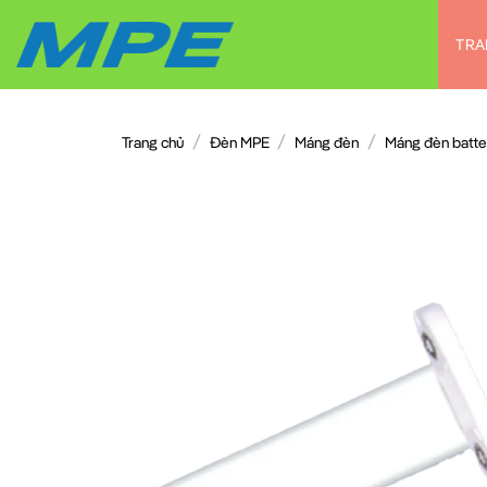
Chuyển
đến
TRA
nội
dung
/
/
/
Trang chủ
Đèn MPE
Máng đèn
Máng đèn batt