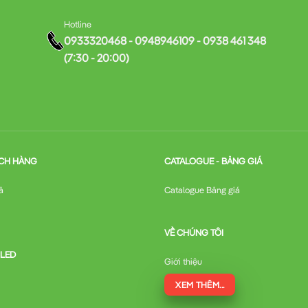
Hotline
0933320468 - 0948946109 - 0938 461 348
(7:30 - 20:00)
CH HÀNG
CATALOGUE - BẢNG GIÁ
ả
Catalogue Bảng giá
VỀ CHÚNG TÔI
 LED
Giới thiệu
XEM THÊM...