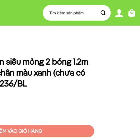
Tìm
kiếm:
n siêu mỏng 2 bóng 1.2m
, chân màu xanh (chưa có
 236/BL
óng 1.2m ballast điện tử, chân màu xanh (chưa có bóng) MPE EBT 236/B
ÊM VÀO GIỎ HÀNG