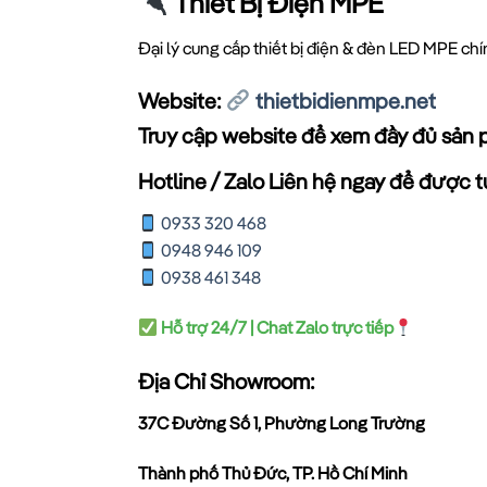
Thiết Bị Điện MPE
Đại lý cung cấp thiết bị điện & đèn LED MPE ch
Website:
thietbidienmpe.net
Truy cập website để xem đầy đủ sản 
Hotline / Zalo Liên hệ ngay để được tư
0933 320 468
0948 946 109
0938 461 348
Hỗ trợ 24/7 | Chat Zalo trực tiếp
Địa Chỉ Showroom:
37C Đường Số 1, Phường Long Trường
Thành phố Thủ Đức, TP. Hồ Chí Minh