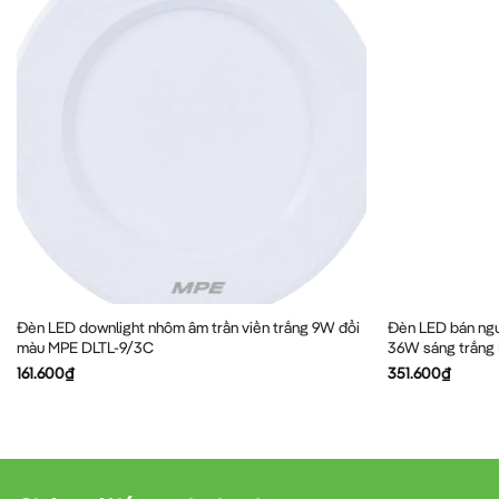
Đèn LED downlight nhôm âm trần viền trắng 9W đổi
Đèn LED bán ngu
màu MPE DLTL-9/3C
36W sáng trắn
161.600
₫
351.600
₫