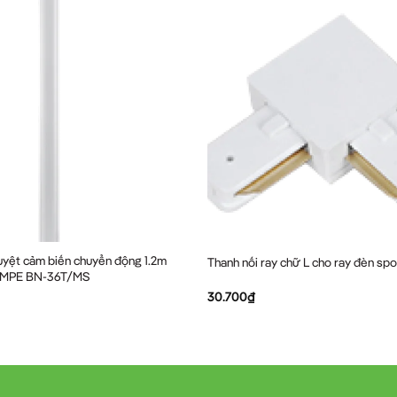
yệt cảm biến chuyển động 1.2m
Thanh nối ray chữ L cho ray đèn spo
g MPE BN-36T/MS
30.700
₫