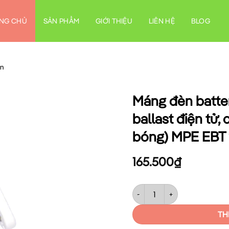
NG CHỦ
SẢN PHẨM
GIỚI THIỆU
LIÊN HỆ
BLOG
en
Máng đèn batte
ballast điện tử
bóng) MPE EBT
165.500
₫
Máng đèn batten siêu mỏng 2 b
TH