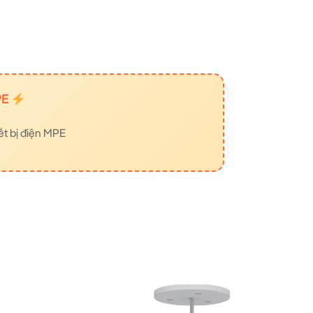
PE
ết bị điện MPE