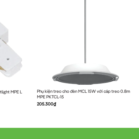
Phụ kiện treo cho đèn MCL 15W với cáp treo 0.8m
tlight MPE L
MPE PKTCL-15
205.300
₫