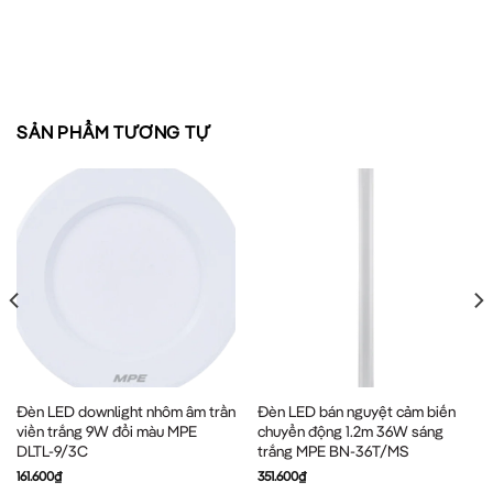
SẢN PHẨM TƯƠNG TỰ
Đèn LED downlight nhôm âm trần
Đèn LED bán nguyệt cảm biến
viền trắng 9W đổi màu MPE
chuyển động 1.2m 36W sáng
DLTL-9/3C
trắng MPE BN-36T/MS
161.600
₫
351.600
₫