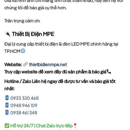
Giá và hình ảnh chỉ mang tính chất tham khảo, hãy liên hệ với
chúng tôi để báo giá cụ thể hơn.
Trân trọng cảm ơn
Thiết Bị Điện MPE
Đại lý cung cấp thiết bị điện & đèn LED MPE chính hãng tại
TP.HCM
Website:
thietbidienmpe.net
Truy cập website để xem đầy đủ sản phẩm & báo giá
Hotline / Zalo Liên hệ ngay để được tư vấn và báo giá tốt
nhất:
0933 320 468
0948 946 109
0938 461 348
Hỗ trợ 24/7 | Chat Zalo trực tiếp