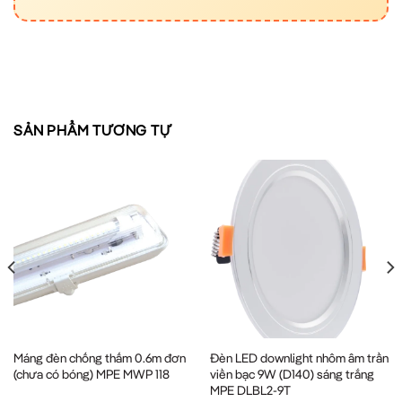
SẢN PHẨM TƯƠNG TỰ
Máng đèn chống thấm 0.6m đơn
Đèn LED downlight nhôm âm trần
(chưa có bóng) MPE MWP 118
viền bạc 9W (D140) sáng trắng
MPE DLBL2-9T