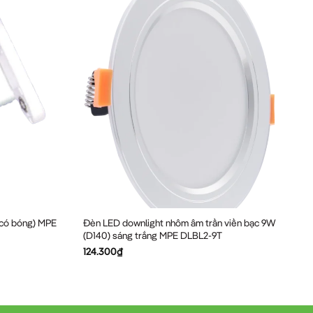
 có bóng) MPE
Đèn LED downlight nhôm âm trần viền bạc 9W
(D140) sáng trắng MPE DLBL2-9T
124.300
₫