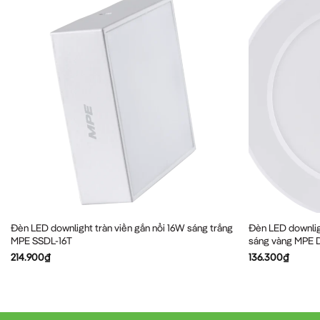
Đèn LED downlight tràn viền gắn nổi 16W sáng trắng
Đèn LED downlig
MPE SSDL-16T
sáng vàng MPE 
214.900
₫
136.300
₫