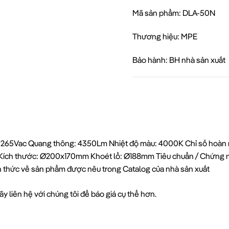
Mã sản phẩm: DLA-50N
Thương hiệu: MPE
Bảo hành: BH nhà sản xuất
5-265Vac Quang thông: 4350Lm Nhiệt độ màu: 4000K Chỉ số hoàn m
B Kích thước: Ø200x170mm Khoét lổ: Ø188mm Tiêu chuẩn / Chứng nh
nh thức về sản phẩm được nêu trong Catalog của nhà sản xuất
y liên hệ với chúng tôi để báo giá cụ thể hơn.