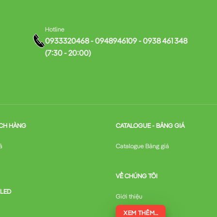
Hotline
0933320468 - 0948946109 - 0938 461 348
(7:30 - 20:00)
CH HÀNG
CATALOGUE - BẢNG GIÁ
ả
Catalogue Bảng giá
VỀ CHÚNG TÔI
 LED
Giới thiệu
XEM THÊM...