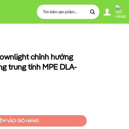
Tìm
kiếm:
ownlight chỉnh hướng
g trung tính MPE DLA-
h hướng gắn âm 50W sáng trung tính MPE DLA-50N số lượng
ÊM VÀO GIỎ HÀNG