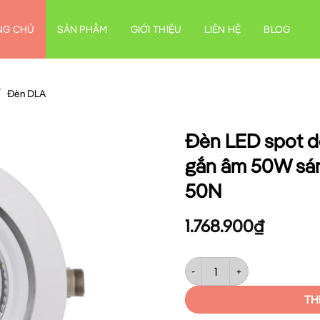
NG CHỦ
SẢN PHẨM
GIỚI THIỆU
LIÊN HỆ
BLOG
/
Đèn DLA
Đèn LED spot d
gắn âm 50W sán
50N
1.768.900
₫
Đèn LED spot downlight chỉn
TH