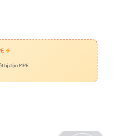
PE
ết bị điện MPE