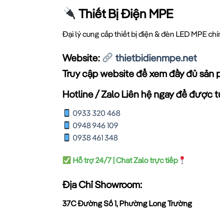
Thiết Bị Điện MPE
Đại lý cung cấp thiết bị điện & đèn LED MPE ch
Website:
thietbidienmpe.net
Truy cập website để xem đầy đủ sản 
Hotline / Zalo Liên hệ ngay để được tư
0933 320 468
0948 946 109
0938 461 348
Hỗ trợ 24/7 | Chat Zalo trực tiếp
Địa Chỉ Showroom:
37C Đường Số 1, Phường Long Trường