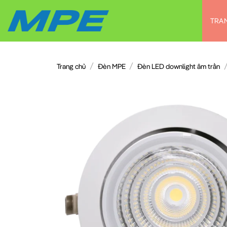
Chuyển
đến
TRA
nội
dung
/
/
Trang chủ
Đèn MPE
Đèn LED downlight âm trần