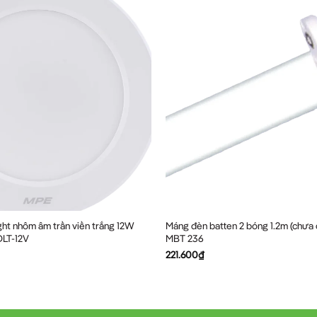
ht nhôm âm trần viền trắng 12W
Máng đèn batten 2 bóng 1.2m (chưa
DLT-12V
MBT 236
221.600
₫