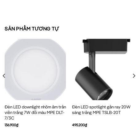
SẢN PHẨM TƯƠNG TỰ
Đèn LED downlight nhôm âm trần
Đèn LED spotlight gắn ray 20W
viền trắng 7W đổi màu MPE DLT-
sáng trắng MPE TSLB-20T
7/3C
136.900
₫
495.200
₫