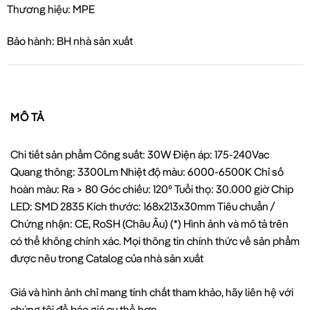
Thương hiệu: MPE
Bảo hành: BH nhà sản xuất
MÔ TẢ
Chi tiết sản phẩm Công suất: 30W Điện áp: 175-240Vac
Quang thông: 3300Lm Nhiệt độ màu: 6000-6500K Chỉ số
hoàn màu: Ra > 80 Góc chiếu: 120⁰ Tuổi thọ: 30.000 giờ Chip
LED: SMD 2835 Kích thước: 168x213x30mm Tiêu chuẩn /
Chứng nhận: CE, RoSH (Châu Âu) (*) Hình ảnh và mô tả trên
có thể không chính xác. Mọi thông tin chính thức về sản phẩm
được nêu trong Catalog của nhà sản xuất
Giá và hình ảnh chỉ mang tính chất tham khảo, hãy liên hệ với
chúng tôi để báo giá cụ thể hơn.