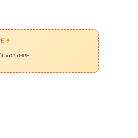
PE
ết bị điện MPE