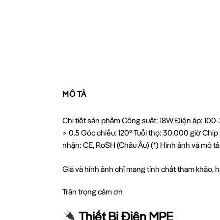
MÔ TẢ
Chi tiết sản phẩm Công suất: 18W Điện áp: 1
> 0.5 Góc chiếu: 120⁰ Tuổi thọ: 30.000 giờ C
nhận: CE, RoSH (Châu Âu) (*) Hình ảnh và mô tả
Giá và hình ảnh chỉ mang tính chất tham khảo, hã
Trân trọng cảm ơn
Thiết Bị Điện MPE