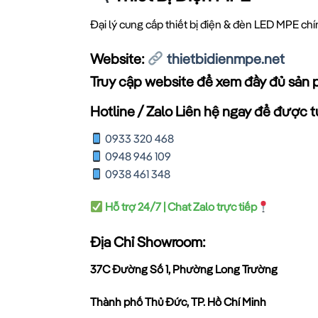
Đại lý cung cấp thiết bị điện & đèn LED MPE ch
Website:
thietbidienmpe.net
Truy cập website để xem đầy đủ sản 
Hotline / Zalo Liên hệ ngay để được tư
0933 320 468
0948 946 109
0938 461 348
Hỗ trợ 24/7 | Chat Zalo trực tiếp
Địa Chỉ Showroom:
37C Đường Số 1, Phường Long Trường
Thành phố Thủ Đức, TP. Hồ Chí Minh