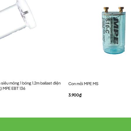
siêu mỏng 1 bóng 1.2m ballast điện
Con mồi MPE MS
g) MPE EBT 136
3.900
₫