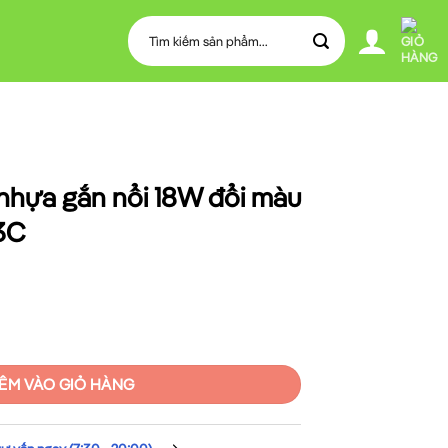
Tìm
kiếm:
nhựa gắn nổi 18W đổi màu
3C
18W đổi màu MPE SSPL2-18/3C số lượng
ÊM VÀO GIỎ HÀNG