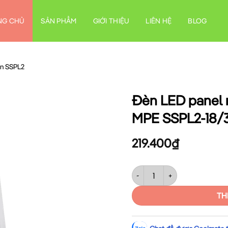
NG CHỦ
SẢN PHẨM
GIỚI THIỆU
LIÊN HỆ
BLOG
n SSPL2
Đèn LED panel 
MPE SSPL2-18/
219.400
₫
Đèn LED panel nhựa gắn nổi 
TH