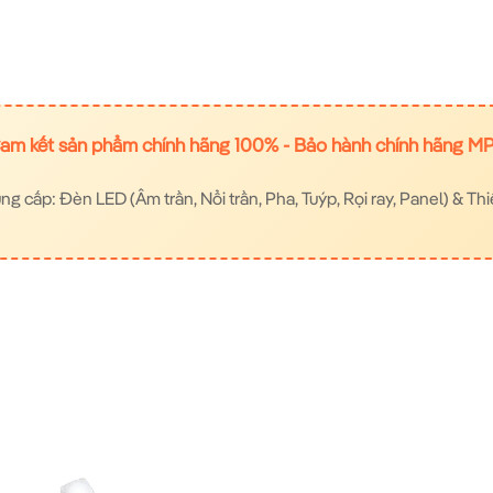
am kết sản phẩm chính hãng 100% - Bảo hành chính hãng M
 cấp: Đèn LED (Âm trần, Nổi trần, Pha, Tuýp, Rọi ray, Panel) & Thi