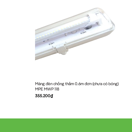
Máng đèn chống thấm 0.6m đơn (chưa có bóng)
MPE MWP 118
355.200
₫