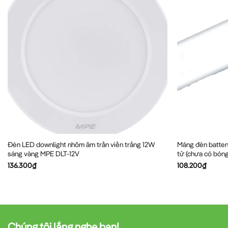
Đèn LED downlight nhôm âm trần viền trắng 12W
Máng đèn batten 
sáng vàng MPE DLT-12V
tử (chưa có bón
136.300
₫
108.200
₫
Chúng tôi lắng nghe bạn!