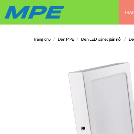
Chuyển
đến
TRA
nội
dung
/
/
/
Trang chủ
Đèn MPE
Đèn LED panel gắn nổi
Đè