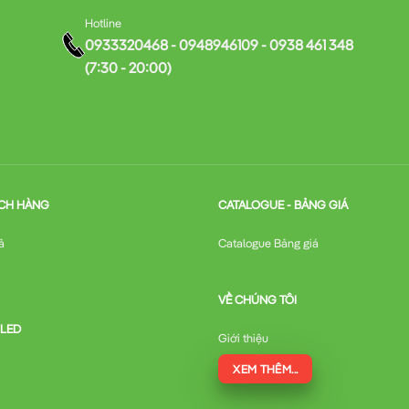
Hotline
0933320468 - 0948946109 - 0938 461 348
(7:30 - 20:00)
CH HÀNG
CATALOGUE - BẢNG GIÁ
ả
Catalogue Bảng giá
VỀ CHÚNG TÔI
 LED
Giới thiệu
XEM THÊM...