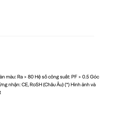
n màu: Ra > 80 Hệ số công suất: PF > 0.5 Góc
ng nhận: CE, RoSH (Châu Âu) (*) Hình ảnh và
t