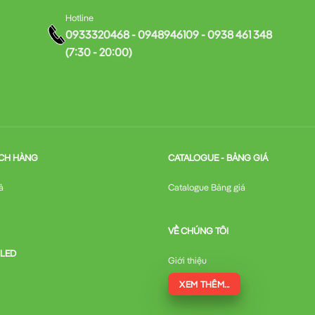
Hotline
0933320468 - 0948946109 - 0938 461 348
(7:30 - 20:00)
CH HÀNG
CATALOGUE - BẢNG GIÁ
ả
Catalogue Bảng giá
VỀ CHÚNG TÔI
 LED
Giới thiệu
XEM THÊM...