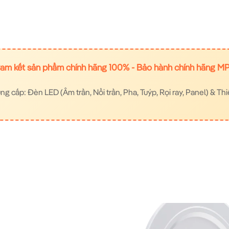
am kết sản phẩm chính hãng 100% - Bảo hành chính hãng M
 cấp: Đèn LED (Âm trần, Nổi trần, Pha, Tuýp, Rọi ray, Panel) & Thi