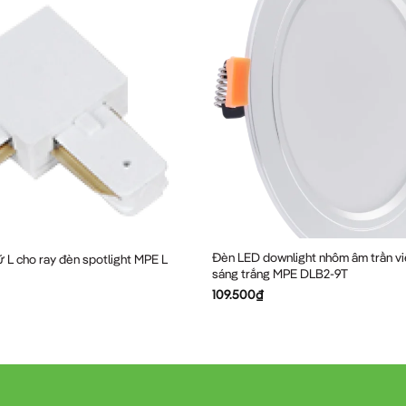
Đèn LED downlight nhôm âm trần vi
ữ L cho ray đèn spotlight MPE L
sáng trắng MPE DLB2-9T
109.500
₫