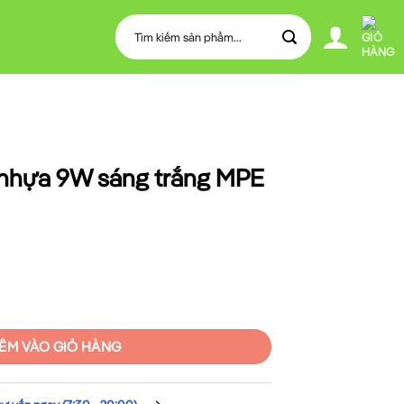
Tìm
kiếm:
nhựa 9W sáng trắng MPE
trắng MPE RPE-9T số lượng
ÊM VÀO GIỎ HÀNG