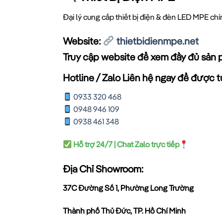
Đại lý cung cấp thiết bị điện & đèn LED MPE ch
Website:
thietbidienmpe.net
Truy cập website để xem đầy đủ sản 
Hotline / Zalo Liên hệ ngay để được tư
0933 320 468
0948 946 109
0938 461 348
Hỗ trợ 24/7 | Chat Zalo trực tiếp
Địa Chỉ Showroom:
37C Đường Số 1, Phường Long Trường
Thành phố Thủ Đức, TP. Hồ Chí Minh