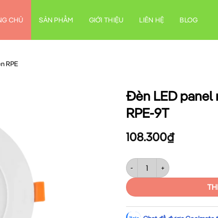
NG CHỦ
SẢN PHẨM
GIỚI THIỆU
LIÊN HỆ
BLOG
n RPE
Đèn LED panel 
RPE-9T
108.300
₫
Đèn LED panel nhựa 9W sáng 
TH