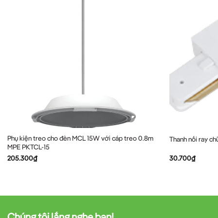
Phụ kiện treo cho đèn MCL 15W với cáp treo 0.8m
Thanh nối ray ch
MPE PKTCL-15
205.300
₫
30.700
₫
Chúng tôi lắng nghe bạn!