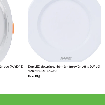
ền bạc 9W (D118)
Đèn LED downlight nhôm âm trần viền trắng 9W đổi
màu MPE DLTL-9/3C
161.600
₫