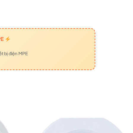
PE
ết bị điện MPE