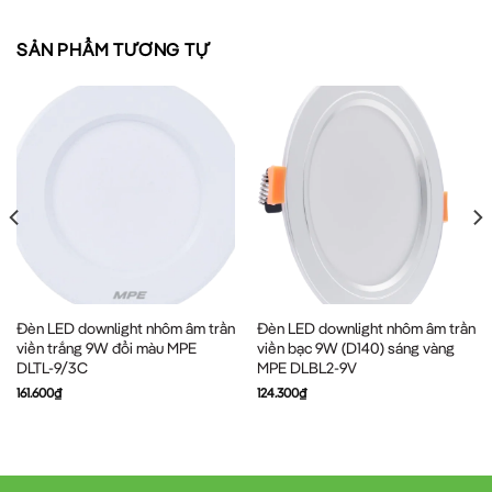
SẢN PHẨM TƯƠNG TỰ
Đèn LED downlight nhôm âm trần
Đèn LED downlight nhôm âm trần
viền trắng 9W đổi màu MPE
viền bạc 9W (D140) sáng vàng
DLTL-9/3C
MPE DLBL2-9V
161.600
₫
124.300
₫