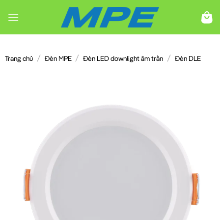
Chuyển
đến
nội
dung
/
/
/
Trang chủ
Đèn MPE
Đèn LED downlight âm trần
Đèn DLE