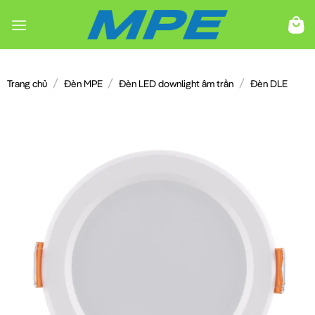
Chuyển
đến
nội
dung
/
/
/
Trang chủ
Đèn MPE
Đèn LED downlight âm trần
Đèn DLE