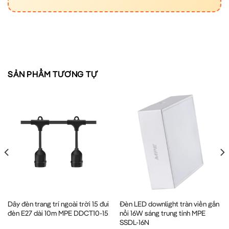
SẢN PHẨM TƯƠNG TỰ
Dây đèn trang trí ngoài trời 15 đui
Đèn LED downlight tràn viền gắn
đèn E27 dài 10m MPE DDCT10-15
nổi 16W sáng trung tính MPE
SSDL-16N