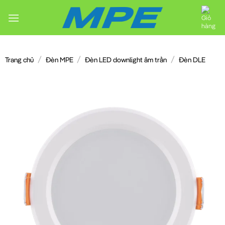
Chuyển
đến
nội
dung
/
/
/
Trang chủ
Đèn MPE
Đèn LED downlight âm trần
Đèn DLE