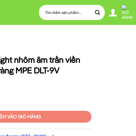
Tìm
kiếm:
ght nhôm âm trần viền
vàng MPE DLT-9V
rần viền trắng 9W sáng vàng MPE DLT-9V số lượng
ÊM VÀO GIỎ HÀNG