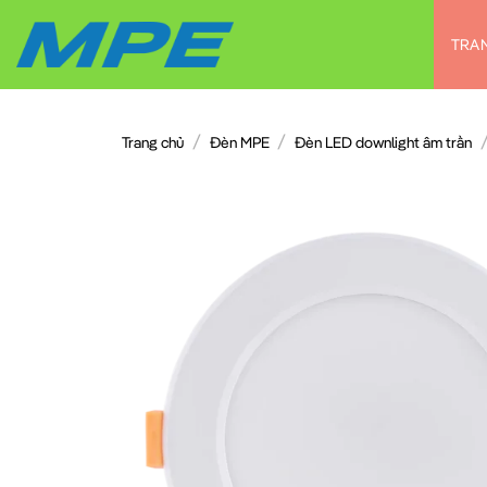
Chuyển
đến
TRA
nội
dung
/
/
Trang chủ
Đèn MPE
Đèn LED downlight âm trần