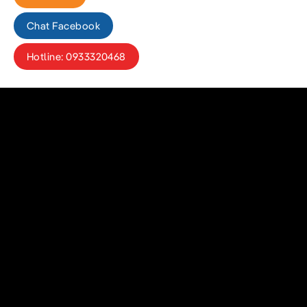
Chat Facebook
Hotline: 0933320468
MÔ TẢ
Chi tiết sản phẩm Công suất: 9W Điện áp: 100
Góc chiếu: 110⁰ Tuổi thọ: 30.000 giờ Chip LE
và mô tả trên có thể không chính xác. Mọi thôn
Giá và hình ảnh chỉ mang tính chất tham khảo, hã
Trân trọng cảm ơn
Thiết Bị Điện MPE