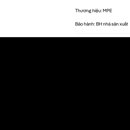
Thương hiệu: MPE
Bảo hành: BH nhà sản xuất
-240Vac Quang thông: 990Lm Nhiệt độ màu: 2800-3200K Chỉ số hoà
D: SMD 2835 Kích thước: Ø118x35mm Khoét lổ: Ø80mm Tiêu chuẩn / 
g tin chính thức về sản phẩm được nêu trong Catalog của nhà sản 
y liên hệ với chúng tôi để báo giá cụ thể hơn.