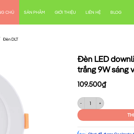
NG CHỦ
SẢN PHẨM
GIỚI THIỆU
LIÊN HỆ
BLOG
/
Đèn DLT
Đèn LED downli
trắng 9W sáng 
109.500
₫
Đèn LED downlight nhôm âm t
TH