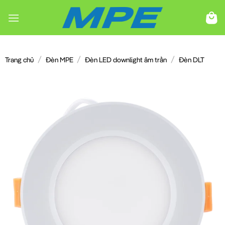
Chuyển
đến
nội
dung
/
/
/
Trang chủ
Đèn MPE
Đèn LED downlight âm trần
Đèn DLT