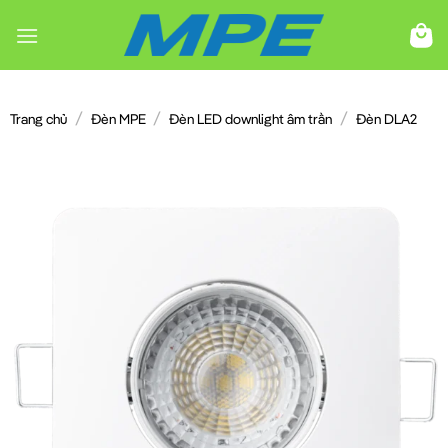
Chuyển
đến
nội
dung
/
/
/
Trang chủ
Đèn MPE
Đèn LED downlight âm trần
Đèn DLA2