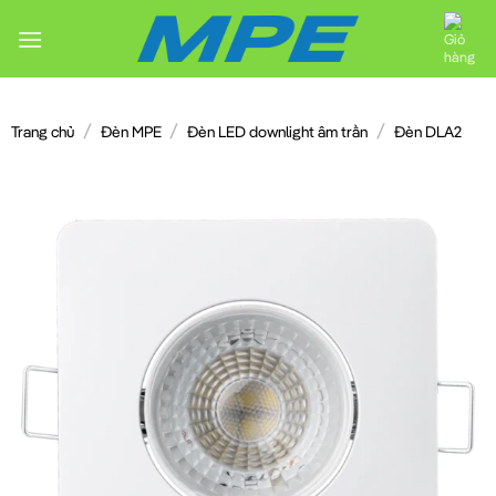
Chuyển
đến
nội
dung
/
/
/
Trang chủ
Đèn MPE
Đèn LED downlight âm trần
Đèn DLA2