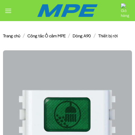
Chuyển
đến
nội
dung
/
/
/
Trang chủ
Công tắc Ổ cắm MPE
Dòng A90
Thiết bị rời