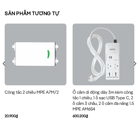
SẢN PHẨM TƯƠNG TỰ
Ổ cắm di động dây 3m kèm công
Công tắc 2 chiều MPE A7M/2
tắc 1 chiều, 1 ổ sạc USB Type C, 2
ổ cắm 3 chấu, 2 ổ cắm đa năng 1.5
MPE AM6S4
20.900
₫
600.200
₫