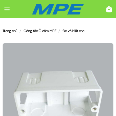
Chuyển
đến
nội
dung
/
/
Trang chủ
Công tắc Ổ cắm MPE
Đế và Mặt che