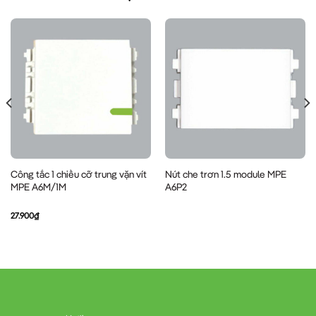
Công tắc 1 chiều cỡ trung vặn vít
Nút che trơn 1.5 module MPE
MPE A6M/1M
A6P2
27.900
₫