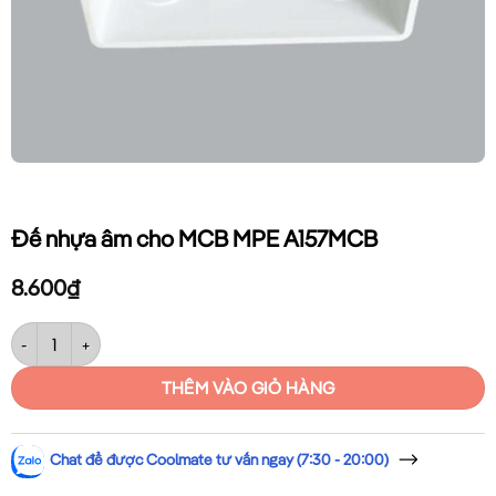
Đế nhựa âm cho MCB MPE A157MCB
8.600
₫
Đế nhựa âm cho MCB MPE A157MCB số lượng
THÊM VÀO GIỎ HÀNG
Chat để được Coolmate tư vấn ngay (7:30 - 20:00)