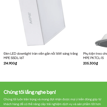
Đèn LED downlight tràn viền gắn nổi 16W sáng trắng
Phụ kiện treo c
MPE SSDL-16T
MPE PKTCL-15
214.900
₫
205.300
₫
Chúng tôi lắng nghe bạn!
Chúng tôi luôn trân trọng và mong đợi nhận được mọi ý kiến đóng góp từ
khách hàng để có thể nâng cấp trải nghiệm dịch vụ và sản phẩm tốt hơn