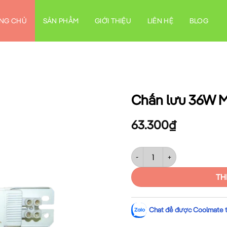
NG CHỦ
SẢN PHẨM
GIỚI THIỆU
LIÊN HỆ
BLOG
Chấn lưu 36W 
63.300
₫
Chấn lưu 36W MPE BL-36 số 
TH
Chat để được Coolmate tư