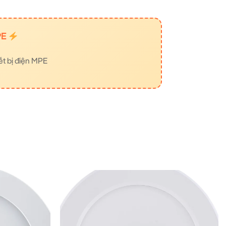
PE
ết bị điện MPE