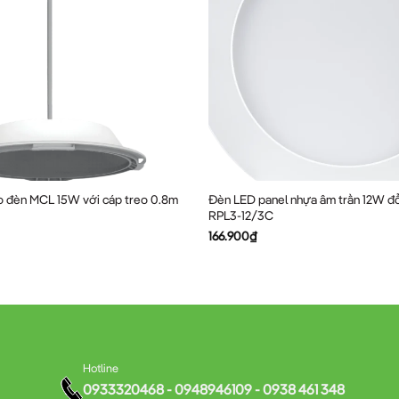
ho đèn MCL 15W với cáp treo 0.8m
Đèn LED panel nhựa âm trần 12W đ
RPL3-12/3C
166.900
₫
Hotline
0933320468 - 0948946109 - 0938 461 348