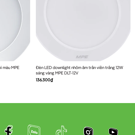
ổi màu MPE
Đèn LED downlight nhôm âm trần viền trắng 12W
sáng vàng MPE DLT-12V
136.300
₫