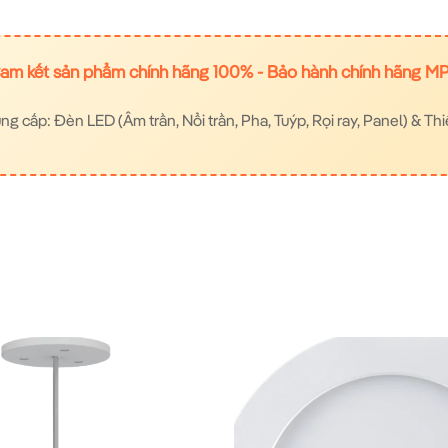
am kết sản phẩm chính hãng 100% - Bảo hành chính hãng M
 cấp: Đèn LED (Âm trần, Nổi trần, Pha, Tuýp, Rọi ray, Panel) & Thi