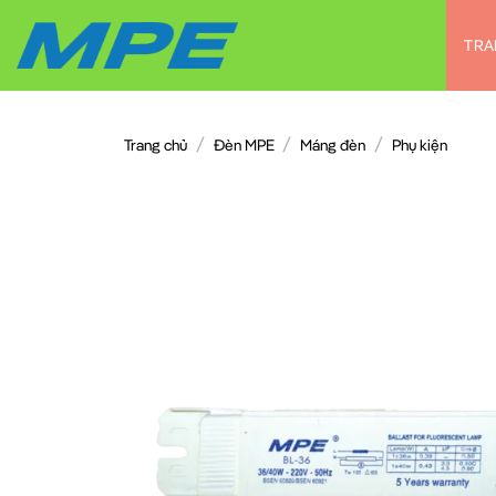
Chuyển
đến
TRA
nội
dung
/
/
/
Trang chủ
Đèn MPE
Máng đèn
Phụ kiện