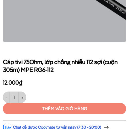
Cáp tivi 75Ohm, lớp chống nhiễu 112 sợi (cuộn
305m) MPE RG6-112
12.000
₫
Cáp tivi 75Ohm, lớp chống nhiễu 112 sợi (cuộn 305m) MPE RG6-112 số 
THÊM VÀO GIỎ HÀNG
Chat để được Coolmate tư vấn ngay (7:30 - 20:00)