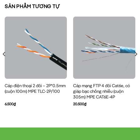
SẢN PHẨM TƯƠNG TỰ
Cáp điện thoại 2 đôi – 2P*0.5mm
Cáp mạng FTP 4 đôi Cat6e, có
(cuộn 100m) MPE TLC-2P/100
giáp bạc chống nhiễu (cuộn
305m) MPE CAT6E-4P
6.500
₫
20.500
₫