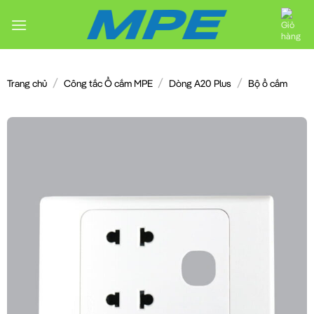
Chuyển
đến
nội
dung
/
/
/
Trang chủ
Công tắc Ổ cắm MPE
Dòng A20 Plus
Bộ ổ cắm