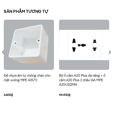
SẢN PHẨM TƯƠNG TỰ
Đế nhựa âm tự chống cháy cho
Bộ ổ cắm A20 Plus đa năng + ổ
mặt vuông MPE A157V
cắm A20 Plus 2 chấu 16A MPE
A20US2MN
6.600
₫
44.400
₫