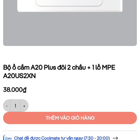
Bộ ổ cắm A20 Plus đôi 2 chấu + 1 lổ MPE
A20US2XN
38.000
₫
Bộ ổ cắm A20 Plus đôi 2 chấu + 1 lổ MPE A20US2XN số lượng
THÊM VÀO GIỎ HÀNG
Chat để được Coolmate tư vấn ngay (7:30 - 20:00)