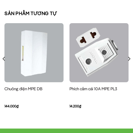
SẢN PHẨM TƯƠNG TỰ
Chuông điện MPE DB
Phích cắm cái 10A MPE PL3
144.000
₫
14.200
₫