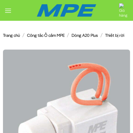
Chuyển
đến
nội
dung
/
/
/
Trang chủ
Công tắc Ổ cắm MPE
Dòng A20 Plus
Thiết bị rời