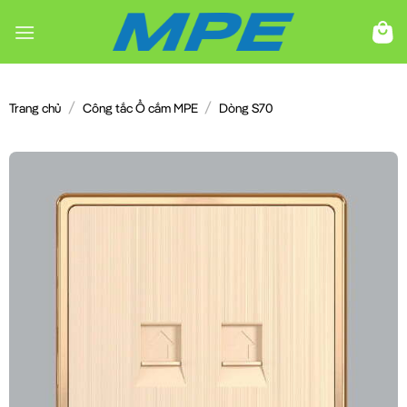
Chuyển
đến
nội
dung
/
/
Trang chủ
Công tắc Ổ cắm MPE
Dòng S70