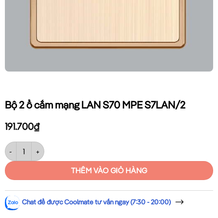
Bộ 2 ổ cắm mạng LAN S70 MPE S7LAN/2
191.700
₫
Bộ 2 ổ cắm mạng LAN S70 MPE S7LAN/2 số lượng
THÊM VÀO GIỎ HÀNG
Chat để được Coolmate tư vấn ngay (7:30 - 20:00)