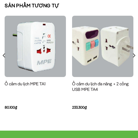
SẢN PHẨM TƯƠNG TỰ
Ổ cắm du lịch đa năng + 2 cổng
Ổ cắm du lịch MPE TA1
USB MPE TA4
80.100
₫
233.300
₫