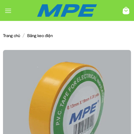
Chuyển
đến
nội
dung
/
Trang chủ
Băng keo điện